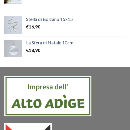
Stella di Bolzano 15x15
€
16,90
La Sfera di Natale 10cm
€
18,90