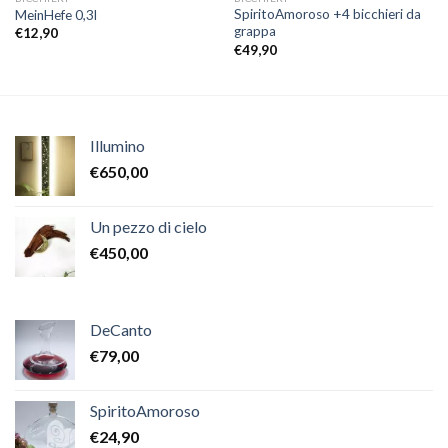
SpiritoAmoroso +4 bicchieri da
MeinHefe 0,3l
grappa
€
12,90
€
49,90
Illumino
€
650,00
Un pezzo di cielo
€
450,00
DeCanto
€
79,00
SpiritoAmoroso
€
24,90