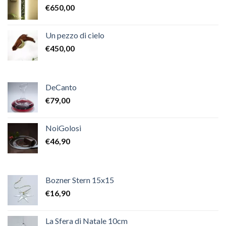
€
650,00
Un pezzo di cielo
€
450,00
DeCanto
€
79,00
NoiGolosi
€
46,90
Bozner Stern 15x15
€
16,90
La Sfera di Natale 10cm