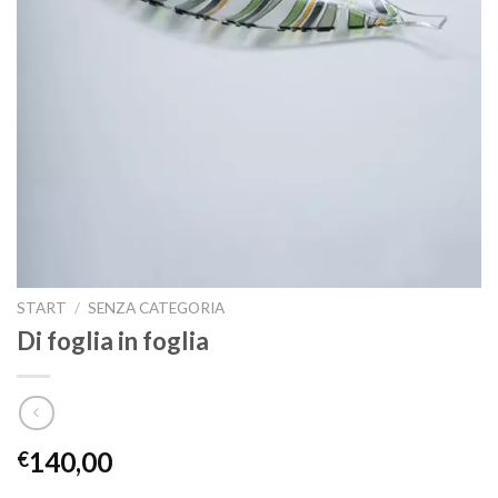
START
/
SENZA CATEGORIA
Di foglia in foglia
140,00
€